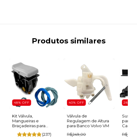
Produtos similares
48
%
OFF
40
%
OFF
28
%
OF
r
Kit Válvula,
Válvula de
Suspen
Mangueiras e
Regulagem de Altura
para Ba
Braçadeiras para
para Banco Volvo VM
Camin
Banco a Ar
(237)
R$249,00
R$1.999