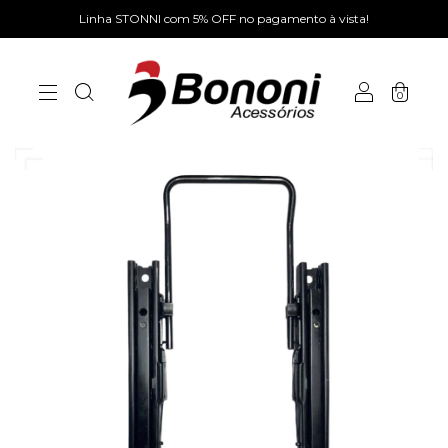
Linha STONNI com 5% OFF no pagamento à vista!
0