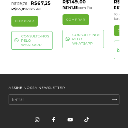
R$149,00
R$1.4
R$67,25
R$129,76
R$141,55
com
Pix
R$1.368
R$63,89
com
Pix
10
x de
R
juros
CONSULTE-NOS
CONSULTE-NOS
PELO
PELO
WHATSAPP
WHATSAPP
C
P
W
ASSINE NOSSA NEWSLETTER