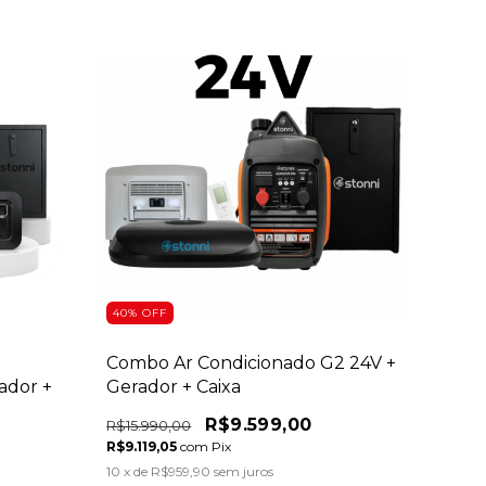
40
%
OFF
Combo Ar Condicionado G2 24V +
ador +
Gerador + Caixa
R$9.599,00
R$15.990,00
R$9.119,05
com
Pix
10
x de
R$959,90
sem juros