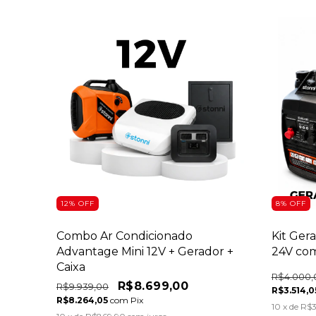
12
%
OFF
8
%
OFF
Combo Ar Condicionado
Kit Ger
Advantage Mini 12V + Gerador +
24V com
Caixa
R$4.000,
R$8.699,00
R$9.939,00
R$3.514,
R$8.264,05
com
Pix
10
x de
R$3