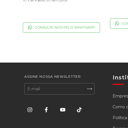
10
x de
R$869,90
sem juros
CO
CONSULTE-NOS PELO WHATSAPP
ASSINE NOSSA NEWSLETTER
Insti
Empre
Como c
Polític