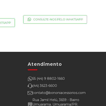
CONSULTE-NOS PELO WHATSAPP
ATSAPP
Atendimento
55 (44) 9 8802-1660
(44) 3623-6600
contato@bononiacessorios.com
Rua Jamil Helú, 3659 - Bairro
Umuarama. Umuarama/PR.