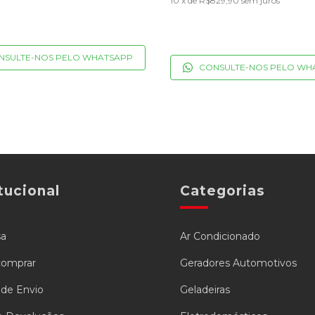
10
x de
R$829,90
sem juros
NSULTE-NOS PELO WHATSAPP
CONSULTE-NOS PELO WH
tucional
Categorias
sa
Ar Condicionado
omprar
Geradores Automotivos
a de Envio
Geladeiras