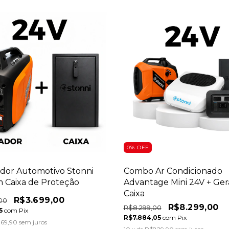
0
%
OFF
ador Automotivo Stonni
Combo Ar Condicionado
 Caixa de Proteção
Advantage Mini 24V + Ger
Caixa
R$3.699,00
00
R$8.299,00
R$8.299,00
05
com
Pix
R$7.884,05
com
Pix
69,90
sem juros