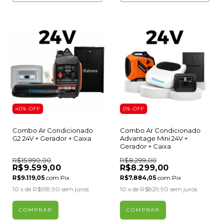
40
%
OFF
0
%
OFF
Combo Ar Condicionado
Combo Ar Condicionado
G2 24V + Gerador + Caixa
Advantage Mini 24V +
Gerador + Caixa
R$15.990,00
R$8.299,00
R$9.599,00
R$8.299,00
R$9.119,05
com
Pix
R$7.884,05
com
Pix
10
x de
R$959,90
sem juros
10
x de
R$829,90
sem juros