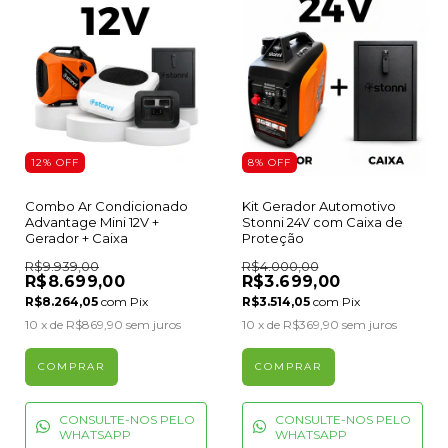
12
%
OFF
8
%
OFF
Combo Ar Condicionado
Kit Gerador Automotivo
Advantage Mini 12V +
Stonni 24V com Caixa de
Gerador + Caixa
Proteção
R$9.939,00
R$4.000,00
R$8.699,00
R$3.699,00
R$8.264,05
com
Pix
R$3.514,05
com
Pix
10
x de
R$869,90
sem juros
10
x de
R$369,90
sem juros
CONSULTE-NOS PELO
CONSULTE-NOS PELO
WHATSAPP
WHATSAPP