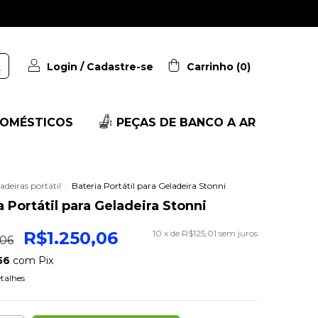
Login
/
Cadastre-se
Carrinho
(
0
)
OMÉSTICOS
PEÇAS DE BANCO A AR
adeiras portátil
.
Bateria Portátil para Geladeira Stonni
a Portátil para Geladeira Stonni
R$1.250,06
10
x de
R$125,01
sem juros
,06
,56
com
Pix
etalhes