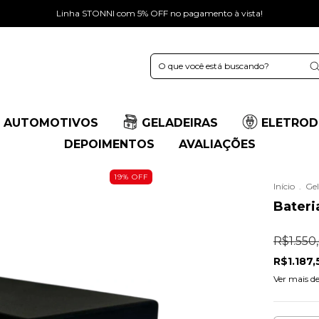
Linha STONNI com 5% OFF no pagamento à vista!
 AUTOMOTIVOS
GELADEIRAS
ELETROD
DEPOIMENTOS
AVALIAÇÕES
19
%
OFF
Início
.
Gel
Bateri
R$1.550
R$1.187
Ver mais d