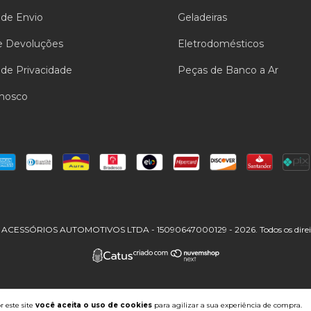
a de Envio
Geladeiras
e Devoluções
Eletrodomésticos
a de Privacidade
Peças de Banco a Ar
onosco
ACESSÓRIOS AUTOMOTIVOS LTDA - 15090647000129 - 2026. Todos os direito
 este site
você aceita o uso de cookies
para agilizar a sua experiência de compra.