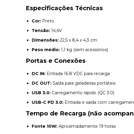
Especificações Técnicas
Cor:
Preto
Tensão:
14,4V
Dimensões:
22,5 x 8,4 x 4,3 cm
Peso médio:
1,1 kg (sem acessórios)
Portas e Conexões
DC IN:
Entrada 16.8 VDC para recarga
DC OUT:
Saída para geladeiras portáteis
USB 3.0:
Carregamento rápido (QC 3.0)
USB-C PD 3.0:
Entrada e saída com carregamen
Tempo de Recarga (não acompan
Fonte 10W:
Aproximadamente 19 horas