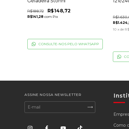
home
Geladeira Stonni
12V/24
R$148,72
R$188,72
R$141,28
com
Pix
R$1.630
R$1.424
10
x de
R$
CONSULTE-NOS PELO WHATSAPP
ATSAPP
CO
ASSINE NOSSA NEWSLETTER
Insti
Empre
Como c