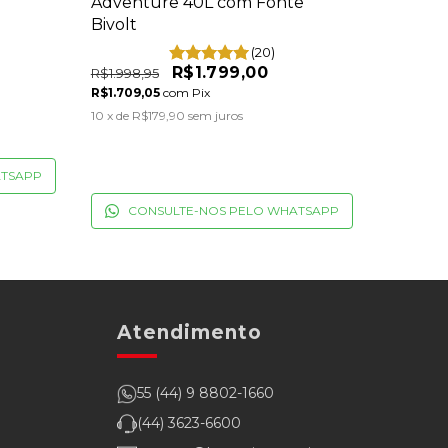
Adventure 40L com Fonte
Geladei
Bivolt
Advent
(20)
R$1.799,00
R$1.998,95
R$1.737,0
R$1.709,05
com
Pix
R$1.548,
10
x de
R$179,90
sem juros
10
x de
R$
ATSAPP
CONSULTE-NOS PELO WHATSAPP
CO
Atendimento
55 (44) 9 8802-1660
(44) 3623-6600