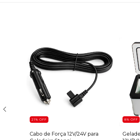
21
%
OFF
8
%
OFF
 90L
Cabo de Força 12V/24V para
Geladei