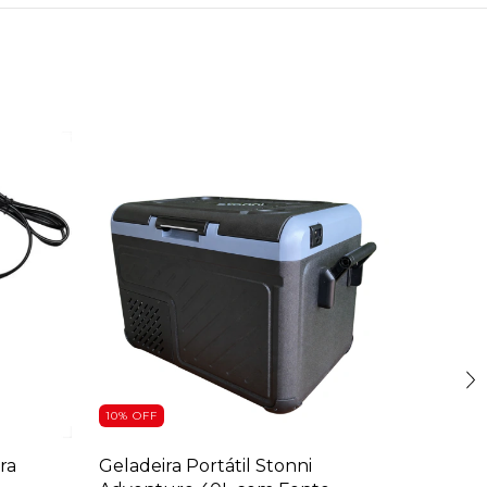
10
%
OFF
6
%
OFF
ra
Geladeira Portátil Stonni