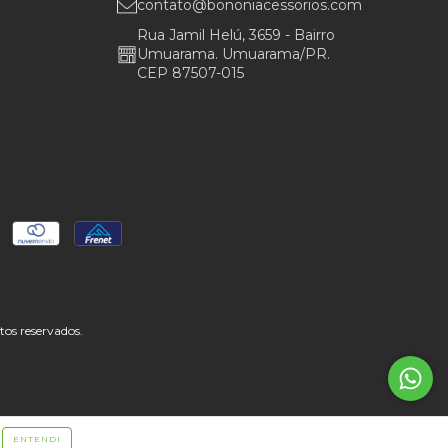
contato@bononiacessorios.com
Rua Jamil Helú, 3659 - Bairro
Umuarama. Umuarama/PR.
CEP 87507-015
s reservados.
ENTENDI