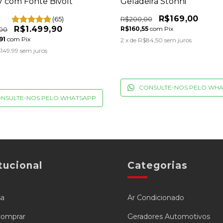
V com Fonte Bivolt
Geladeira Stonni
R$169,00
(65)
R$200,00
R$1.499,90
R$160,55
com
Pix
,00
,91
com
Pix
2
x de
R$84,50
sem juros
149,99
sem juros
CONSULTE-NOS PELO WH
NSULTE-NOS PELO WHATSAPP
tucional
Categorias
sa
Ar Condicionado
omprar
Geradores Automotivos