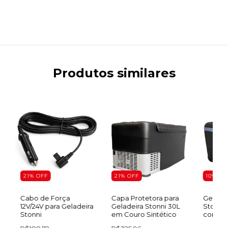
Produtos similares
21
%
OFF
21
%
OFF
10
%
OF
Cabo de Força
Capa Protetora para
Geladei
12V/24V para Geladeira
Geladeira Stonni 30L
Stonni 
e
Stonni
em Couro Sintético
com Fon