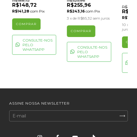
R$188,72
R$325,96
R$148,72
R$255,96
R$1.998
R$1.7
R$141,28
com
Pix
R$243,16
com
Pix
R$1.70
3
x de
R$85,32
sem juros
10
x de
R
juros
CONSULTE-NOS
PELO
CONSULTE-NOS
WHATSAPP
PELO
WHATSAPP
C
P
W
ASSINE NOSSA NEWSLETTER