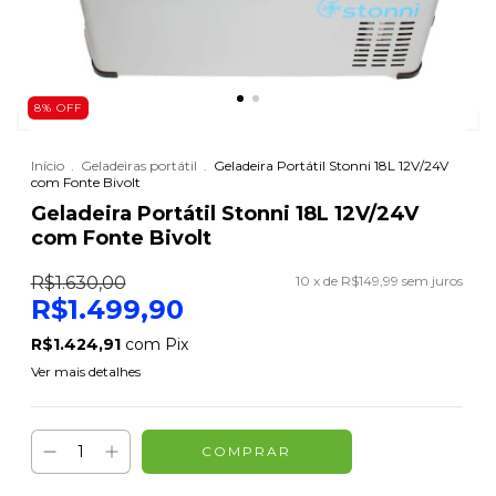
8
%
OFF
Início
.
Geladeiras portátil
.
Geladeira Portátil Stonni 18L 12V/24V
com Fonte Bivolt
Geladeira Portátil Stonni 18L 12V/24V
com Fonte Bivolt
R$1.630,00
10
x de
R$149,99
sem juros
R$1.499,90
R$1.424,91
com
Pix
Ver mais detalhes