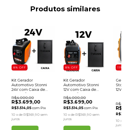
Produtos similares
8
%
OFF
8
%
OFF
11
%
OF
Kit Gerador
Kit Gerador
Gerado
W
Automotivo Stonni
Automotivo Stonni
Stonni 
24V com Caixa de
12V com Caixa de
12V
Proteção
Proteção
R$4.000,00
R$4.000,00
R$3.699,00
R$3.699,00
R$3.70
R$3.2
R$3.514,05
com
Pix
R$3.514,05
com
Pix
R$3.13
10
x de
R$369,90
sem
10
x de
R$369,90
sem
juros
juros
10
x de
R
juros