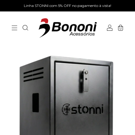
Linha STONNI com 5% OFF no pagamento à vista!
0