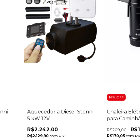
14
%
OFF
onni
Aquecedor a Diesel Stonni
Chaleira Elét
5 kW 12V
para Caminh
R$2.242,00
R$1
R$209,00
R$2.129,90
com
Pix
R$170,05
com
Pi