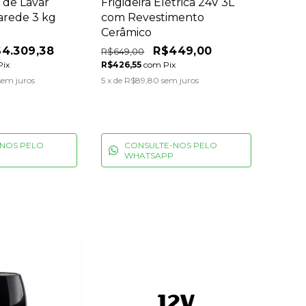
 de Lavar
Frigideira Elétrica 24V 3L
arede 3 kg
com Revestimento
Cerâmico
4.309,38
R$449,00
R$649,00
Pix
R$426,55
com
Pix
sem juros
5
x de
R$89,80
sem juros
NOS PELO
CONSULTE-NOS PELO
WHATSAPP