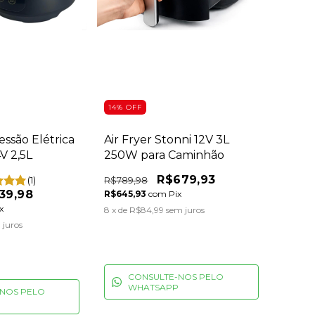
14
%
OFF
ssão Elétrica
Air Fryer Stonni 12V 3L
V 2,5L
250W para Caminhão
R$679,93
(1)
R$789,98
39,98
R$645,93
com
Pix
x
8
x de
R$84,99
sem juros
 juros
CONSULTE-NOS PELO
WHATSAPP
NOS PELO