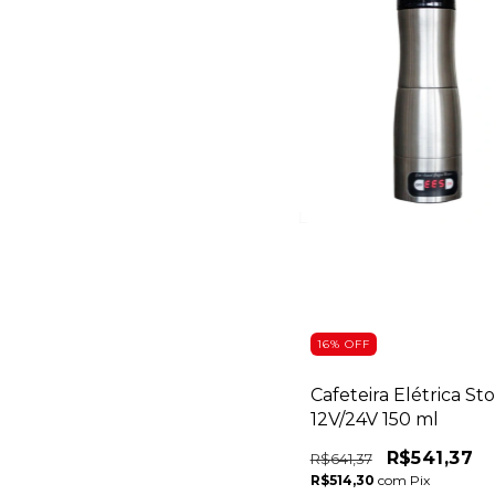
16
%
OFF
Cafeteira Elétrica St
12V/24V 150 ml
R$541,37
R$641,37
R$514,30
com
Pix