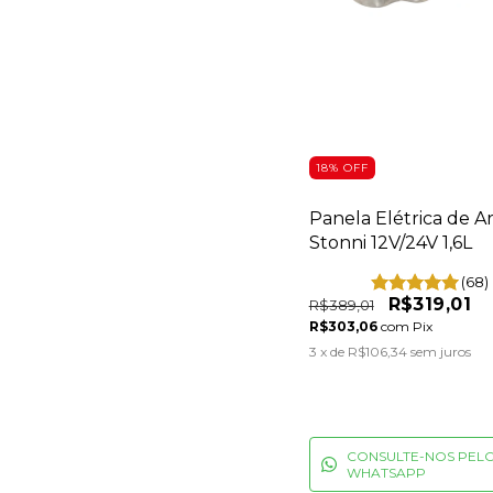
18
%
OFF
Panela Elétrica de A
Stonni 12V/24V 1,6L
(68)
R$319,01
R$389,01
R$303,06
com
Pix
3
x de
R$106,34
sem juros
CONSULTE-NOS PEL
WHATSAPP