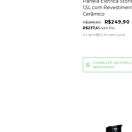
Panela Elétrica Ston
1,5L com Revestimen
Cerâmico
R$249,90
R$299,90
R$237,41
com
Pix
3
x de
R$83,30
sem juros
CONSULTE-NOS PEL
WHATSAPP