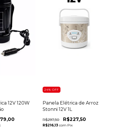
24
%
OFF
rica 12V 120W
Panela Elétrica de Arroz
ão
Stonni 12V 1L
79,00
R$227,50
R$297,50
x
R$216,13
com
Pix