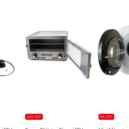
40
%
OFF
8
%
OFF