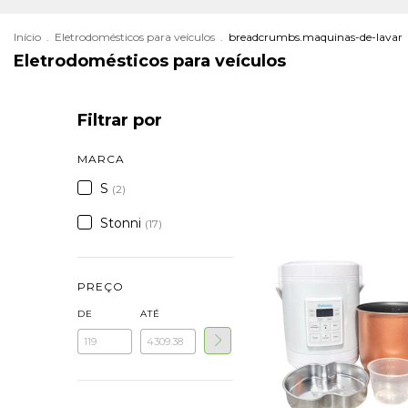
Início
.
Eletrodomésticos para veículos
.
breadcrumbs.maquinas-de-lavar
Eletrodomésticos para veículos
Filtrar por
MARCA
S
(2)
Stonni
(17)
PREÇO
DE
ATÉ