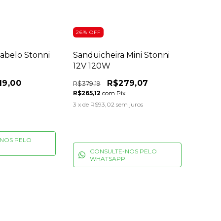
26
%
OFF
abelo Stonni
Sanduicheira Mini Stonni
12V 120W
19,00
R$279,07
R$379,19
R$265,12
com
Pix
3
x de
R$93,02
sem juros
NOS PELO
CONSULTE-NOS PELO
WHATSAPP