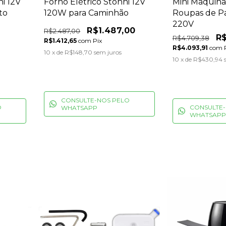
ni 12V
Forno Elétrico Stonni 12V
Mini Máquina
to
120W para Caminhão
Roupas de P
220V
R$1.487,00
R$2.487,00
R$
R$4.709,38
R$1.412,65
com
Pix
R$4.093,91
com
10
x de
R$148,70
sem juros
10
x de
R$430,94
CONSULTE-NOS PELO
O
CONSULTE-
WHATSAPP
WHATSAPP