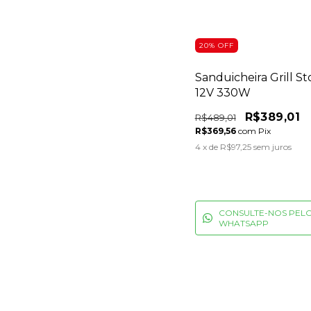
20
%
OFF
Sanduicheira Grill St
12V 330W
R$389,01
R$489,01
R$369,56
com
Pix
4
x de
R$97,25
sem juros
CONSULTE-NOS PEL
WHATSAPP