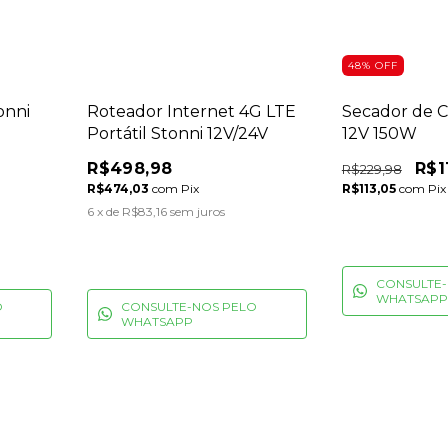
48
%
OFF
onni
Roteador Internet 4G LTE
Secador de C
Portátil Stonni 12V/24V
12V 150W
R$498,98
R$1
R$229,98
R$474,03
com
Pix
R$113,05
com
Pix
6
x de
R$83,16
sem juros
CONSULTE-
WHATSAPP
O
CONSULTE-NOS PELO
WHATSAPP