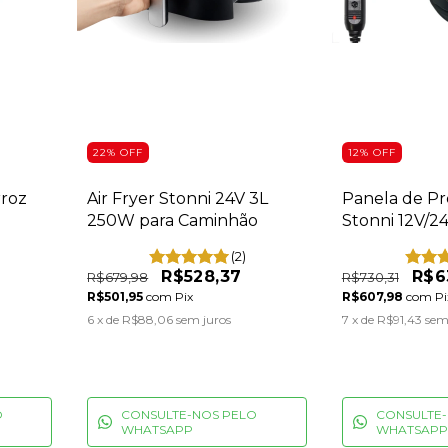
22
%
OFF
12
%
OFF
rroz
Air Fryer Stonni 24V 3L
Panela de Pre
250W para Caminhão
Stonni 12V/24
(2)
R$528,37
R$6
R$679,98
R$730,31
R$501,95
com
Pix
R$607,98
com
Pi
6
x de
R$88,06
sem juros
7
x de
R$91,43
sem
O
CONSULTE-NOS PELO
CONSULTE-
WHATSAPP
WHATSAPP